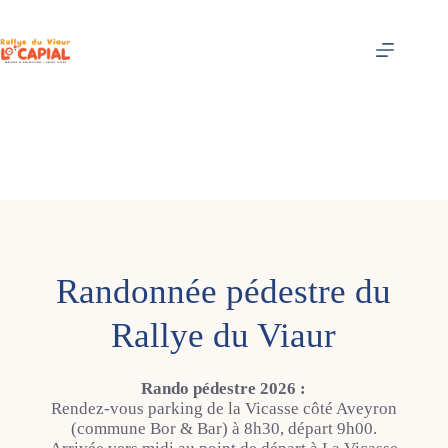
Passer
au
contenu
Randonnée pédestre du
Rallye du Viaur
Rando pédestre 2026 :
Rendez-vous parking de la Vicasse côté Aveyron
(commune Bor & Bar) à 8h30, départ 9h00.